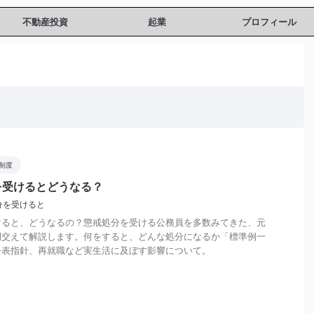
不動産投資
起業
プロフィール
制度
を受けるとどうなる？
分を受けると
けると、どうなるの？懲戒処分を受ける公務員を多数みてきた、元
例交えて解説します。何をすると、どんな処分になるか「標準例一
公表指針、再就職など実生活に及ぼす影響について。