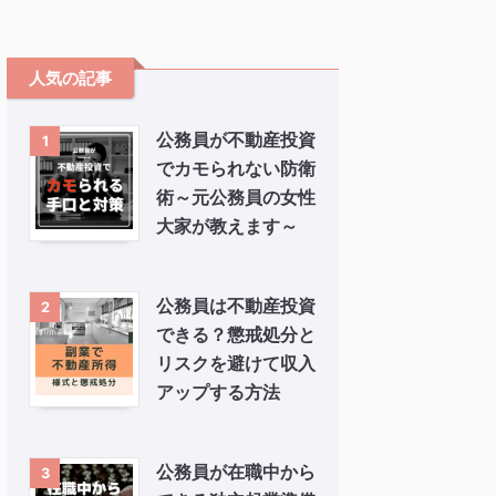
人気の記事
公務員が不動産投資
1
でカモられない防衛
術～元公務員の女性
大家が教えます～
公務員は不動産投資
2
できる？懲戒処分と
リスクを避けて収入
アップする方法
公務員が在職中から
3