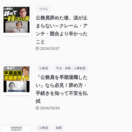
コラム
公務員辞めた後、涙が止
まらない～クレーム・ア
ンチ・競合より辛かった
こと
2024/10/27
公務員
手当・休暇・人事制度
「公務員を早期退職した
い」なら必見！辞め方・
手続きを知って不安を払
拭
2024/10/24
公務員
副業