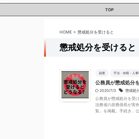
TOP
HOME
>
懲戒処分を受けると
懲戒処分を受けると
副業
手当・休暇・人事
公務員が懲戒処分
2020/7/3
懲戒処
公務員が懲戒処分を受
法務省の庶務係長が実
覧」を掲載。手続き、