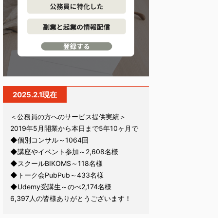
2025.2.1現在
＜公務員の方へのサービス提供実績＞
2019年5月開業から本日まで5年10ヶ月で
◆個別コンサル～1064回
◆講座やイベント参加～2,608名様
◆スクールBIKOMS～118名様
◆トーク会PubPub～433名様
◆Udemy受講生～のべ2,174名様
6,397人の皆様ありがとうございます！