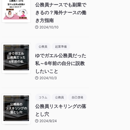
公務員ナースでも副業で
きるの？海外ナースの働
き方指南
2024/10/10
公務員
起業準備
ゆでガエル公務員だった
私～6年前の自分に説教
したいこと
2024/10/3
コラム
公務員
自己啓発
公務員リスキリングの落
とし穴
2024/9/24