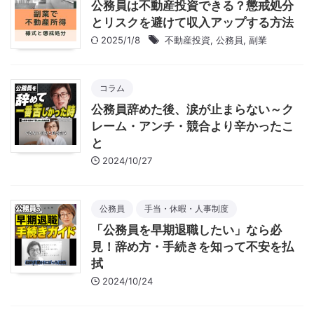
公務員は不動産投資できる？懲戒処分
とリスクを避けて収入アップする方法
2025/1/8
不動産投資
,
公務員
,
副業
コラム
公務員辞めた後、涙が止まらない～ク
レーム・アンチ・競合より辛かったこ
と
2024/10/27
公務員
手当・休暇・人事制度
「公務員を早期退職したい」なら必
見！辞め方・手続きを知って不安を払
拭
2024/10/24