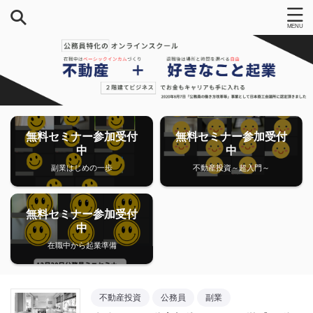
無料セミナー参加受付
無料セミナー参加受付
中
中
副業はじめの一歩
不動産投資～超入門～
無料セミナー参加受付
中
在職中から起業準備
不動産投資
公務員
副業