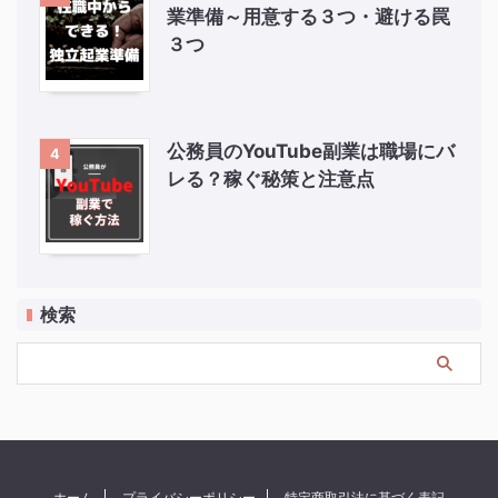
業準備～用意する３つ・避ける罠
３つ
公務員のYouTube副業は職場にバ
4
レる？稼ぐ秘策と注意点
検索
ホーム
プライバシーポリシー
特定商取引法に基づく表記