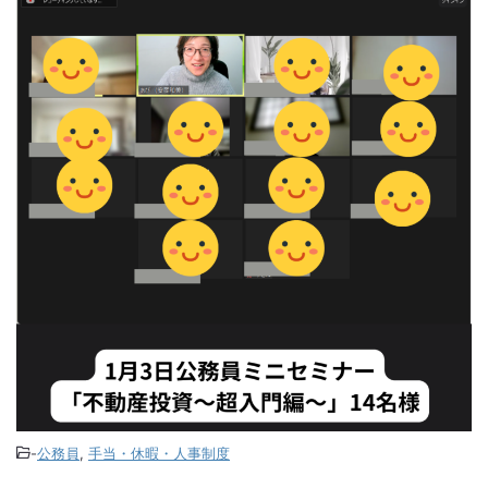
-
公務員
,
手当・休暇・人事制度