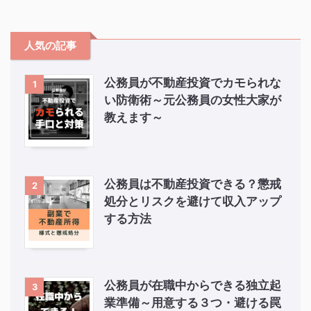
人気の記事
公務員が不動産投資でカモられな
1
い防衛術～元公務員の女性大家が
教えます～
公務員は不動産投資できる？懲戒
2
処分とリスクを避けて収入アップ
する方法
公務員が在職中からできる独立起
3
業準備～用意する３つ・避ける罠