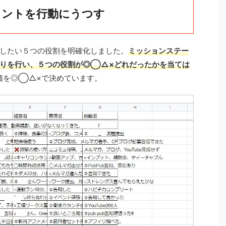
メントを行動にうつす
したい５つの役割を明確化しました。
ミッションステー
りを行い、５つの役割が◎◯△×どれだったかを当ては
価を◎◯△×で決めています。