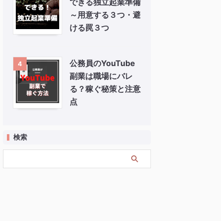
できる独立起業準備
～用意する３つ・避
ける罠３つ
公務員のYouTube
4
副業は職場にバレ
る？稼ぐ秘策と注意
点
検索