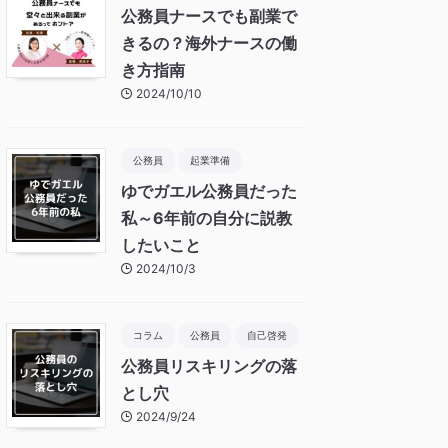
公務員ナースでも副業で
きるの？海外ナースの働
き方指南
2024/10/10
公務員
起業準備
ゆでガエル公務員だった
私～6年前の自分に説教
したいこと
2024/10/3
コラム
公務員
自己啓発
公務員リスキリングの落
とし穴
2024/9/24