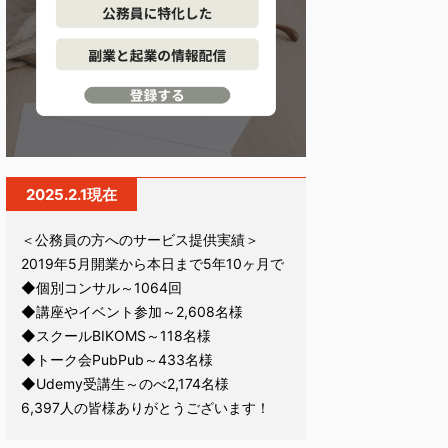
2025.2.1現在
＜公務員の方へのサービス提供実績＞
2019年5月開業から本日まで5年10ヶ月で
◆個別コンサル～1064回
◆講座やイベント参加～2,608名様
◆スクールBIKOMS～118名様
◆トーク会PubPub～433名様
◆Udemy受講生～のべ2,174名様
6,397人の皆様ありがとうございます！