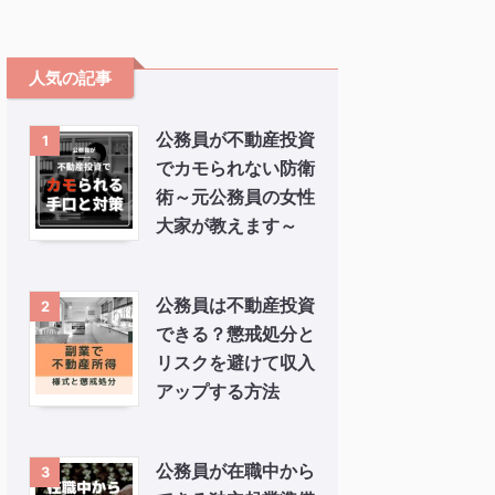
人気の記事
公務員が不動産投資
1
でカモられない防衛
術～元公務員の女性
大家が教えます～
公務員は不動産投資
2
できる？懲戒処分と
リスクを避けて収入
アップする方法
公務員が在職中から
3