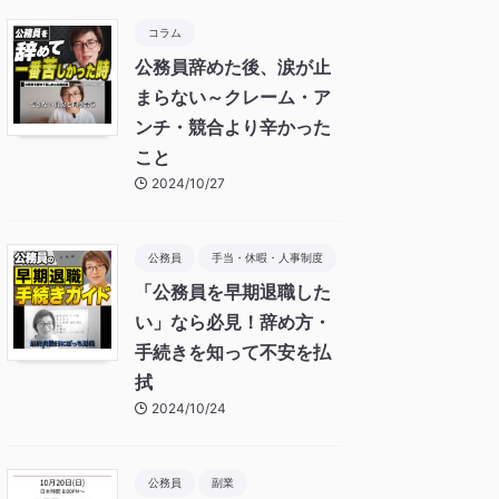
コラム
公務員辞めた後、涙が止
まらない～クレーム・ア
ンチ・競合より辛かった
こと
2024/10/27
公務員
手当・休暇・人事制度
「公務員を早期退職した
い」なら必見！辞め方・
手続きを知って不安を払
拭
2024/10/24
公務員
副業