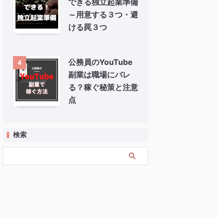
できる独立起業準備
～用意する３つ・避
ける罠３つ
公務員のYouTube
4
副業は職場にバレ
る？稼ぐ秘策と注意
点
検索