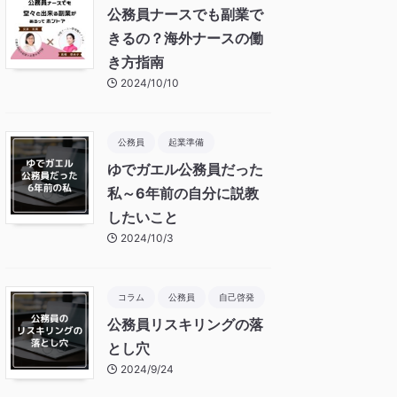
公務員ナースでも副業で
きるの？海外ナースの働
き方指南
2024/10/10
公務員
起業準備
ゆでガエル公務員だった
私～6年前の自分に説教
したいこと
2024/10/3
コラム
公務員
自己啓発
公務員リスキリングの落
とし穴
2024/9/24