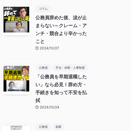
コラム
公務員辞めた後、涙が止
まらない～クレーム・ア
ンチ・競合より辛かった
こと
2024/10/27
公務員
手当・休暇・人事制度
「公務員を早期退職した
い」なら必見！辞め方・
手続きを知って不安を払
拭
2024/10/24
公務員
副業