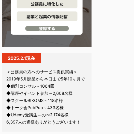
2025.2.1現在
＜公務員の方へのサービス提供実績＞
2019年5月開業から本日まで5年10ヶ月で
◆個別コンサル～1064回
◆講座やイベント参加～2,608名様
◆スクールBIKOMS～118名様
◆トーク会PubPub～433名様
◆Udemy受講生～のべ2,174名様
6,397人の皆様ありがとうございます！