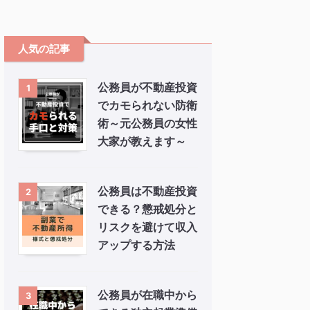
人気の記事
公務員が不動産投資
1
でカモられない防衛
術～元公務員の女性
大家が教えます～
公務員は不動産投資
2
できる？懲戒処分と
リスクを避けて収入
アップする方法
公務員が在職中から
3