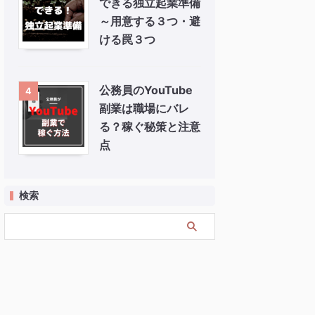
できる独立起業準備
～用意する３つ・避
ける罠３つ
公務員のYouTube
4
副業は職場にバレ
る？稼ぐ秘策と注意
点
検索