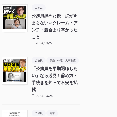
コラム
公務員辞めた後、涙が止
まらない～クレーム・ア
ンチ・競合より辛かった
こと
2024/10/27
公務員
手当・休暇・人事制度
「公務員を早期退職した
い」なら必見！辞め方・
手続きを知って不安を払
拭
2024/10/24
公務員
副業