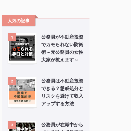
人気の記事
公務員が不動産投資
1
でカモられない防衛
術～元公務員の女性
大家が教えます～
公務員は不動産投資
2
できる？懲戒処分と
リスクを避けて収入
アップする方法
公務員が在職中から
3