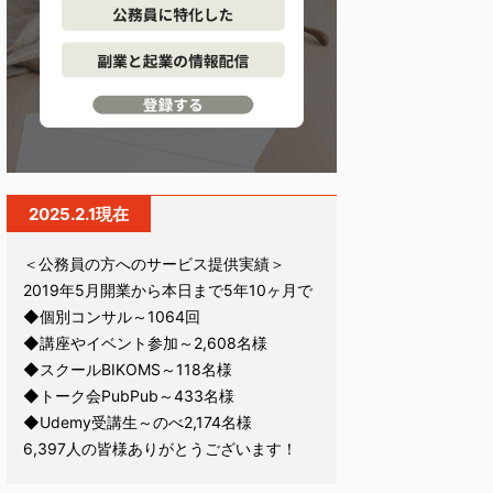
2025.2.1現在
＜公務員の方へのサービス提供実績＞
2019年5月開業から本日まで5年10ヶ月で
◆個別コンサル～1064回
◆講座やイベント参加～2,608名様
◆スクールBIKOMS～118名様
◆トーク会PubPub～433名様
◆Udemy受講生～のべ2,174名様
6,397人の皆様ありがとうございます！