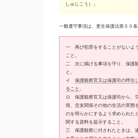
しゅじこう）」
一般遵守事項は、更生保護法第５０条
一 再び犯罪をすることがないよ
こと。
二 次に掲げる事項を守り、保護
と。
イ
保護観察官又は保護司の呼出
ること
。
ロ 保護観察官又は保護司から、
境、交友関係その他の生活の実態
のを明らかにするよう求められた
関する資料を提示すること。
三 保護観察に付されたときは、