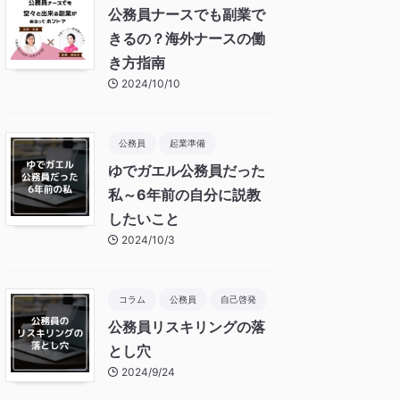
公務員ナースでも副業で
きるの？海外ナースの働
き方指南
2024/10/10
公務員
起業準備
ゆでガエル公務員だった
私～6年前の自分に説教
したいこと
2024/10/3
コラム
公務員
自己啓発
公務員リスキリングの落
とし穴
2024/9/24