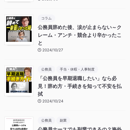
コラム
公務員辞めた後、涙が止まらない～ク
レーム・アンチ・競合より辛かったこ
と
2024/10/27
公務員
手当・休暇・人事制度
「公務員を早期退職したい」なら必
見！辞め方・手続きを知って不安を払
拭
2024/10/24
公務員
副業
公務員ナースでも副業できるの？海外