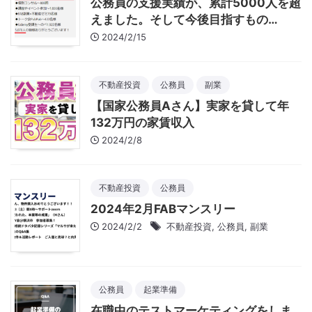
公務員の支援実績が、累計5000人を超
えました。そして今後目指すもの…
2024/2/15
不動産投資
公務員
副業
【国家公務員Aさん】実家を貸して年
132万円の家賃収入
2024/2/8
不動産投資
公務員
2024年2月FABマンスリー
2024/2/2
不動産投資
,
公務員
,
副業
公務員
起業準備
在職中のテストマーケティングをしま