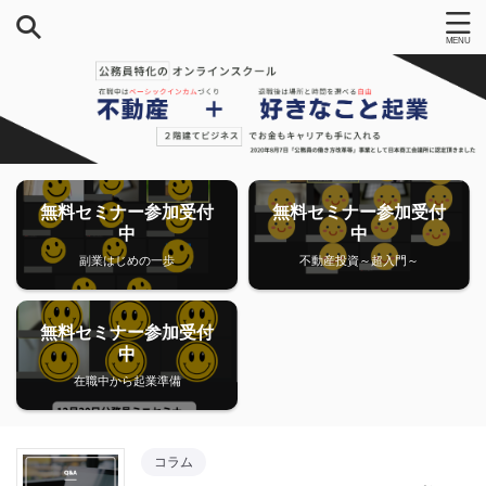
無料セミナー参加受付
無料セミナー参加受付
中
中
副業はじめの一歩
不動産投資～超入門～
無料セミナー参加受付
中
在職中から起業準備
コラム