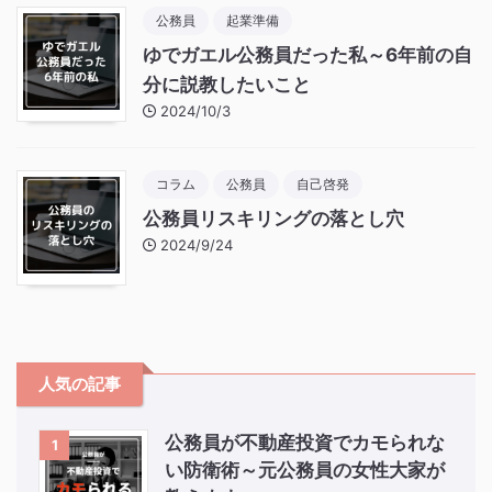
公務員
起業準備
ゆでガエル公務員だった私～6年前の自
分に説教したいこと
2024/10/3
コラム
公務員
自己啓発
公務員リスキリングの落とし穴
2024/9/24
人気の記事
公務員が不動産投資でカモられな
1
い防衛術～元公務員の女性大家が