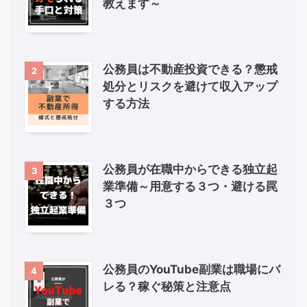
教えます～
公務員は不動産投資できる？懲戒
2
処分とリスクを避けて収入アップ
する方法
公務員が在職中からできる独立起
3
業準備～用意する３つ・避ける罠
３つ
公務員のYouTube副業は職場にバ
4
レる？稼ぐ秘策と注意点